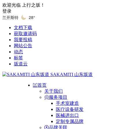
欢迎光临 上行之坂！
登录
兰开斯特
28°
文档下载
获取邀请码
我要投稿
网站公告
动态
标签
坂道云
SAKAMITI 山东坂道
首页
关于我们
服务项目
手术室建造
医疗设备研发
医械进出口
定制专属品牌
品牌关联