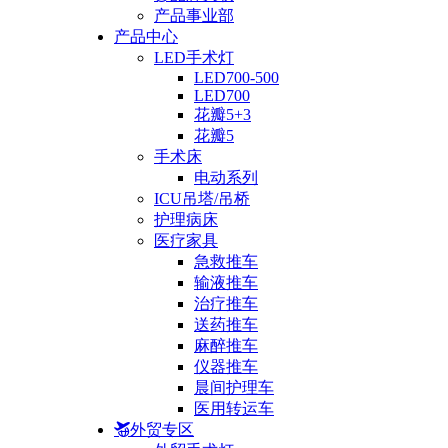
产品事业部
产品中心
LED手术灯
LED700-500
LED700
花瓣5+3
花瓣5
手术床
电动系列
ICU吊塔/吊桥
护理病床
医疗家具
急救推车
输液推车
治疗推车
送药推车
麻醉推车
仪器推车
晨间护理车
医用转运车
外贸专区