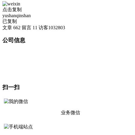
点击复制
yushanqinshan
已复制
文章
662
留言
11
访客
1032803
公司信息
山东坂道医疗设备有限公司
地址：山东省济宁市曲阜市杏坛路1号（东门东邻）
生产基地：曲阜医疗产业园
扫一扫
业务微信