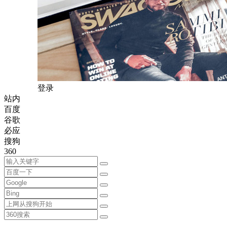
登录
站内
百度
谷歌
必应
搜狗
360