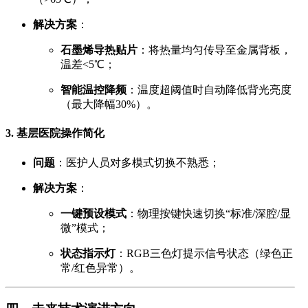
解决方案
：
石墨烯导热贴片
：将热量均匀传导至金属背板，
温差<5℃；
智能温控降频
：温度超阈值时自动降低背光亮度
（最大降幅30%）。
3. 基层医院操作简化
问题
：医护人员对多模式切换不熟悉；
解决方案
：
一键预设模式
：物理按键快速切换“标准/深腔/显
微”模式；
状态指示灯
：RGB三色灯提示信号状态（绿色正
常/红色异常）。