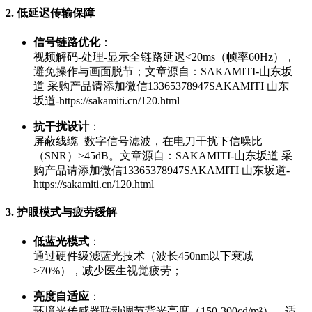
2. 低延迟传输保障
信号链路优化
：
视频解码-处理-显示全链路延迟<20ms（帧率60Hz），
避免操作与画面脱节；
文章源自：SAKAMITI-山东坂
道 采购产品请添加微信13365378947SAKAMITI 山东
坂道-https://sakamiti.cn/120.html
抗干扰设计
：
屏蔽线缆+数字信号滤波，在电刀干扰下信噪比
（SNR）>45dB。
文章源自：SAKAMITI-山东坂道 采
购产品请添加微信13365378947SAKAMITI 山东坂道-
https://sakamiti.cn/120.html
3. 护眼模式与疲劳缓解
低蓝光模式
：
通过硬件级滤蓝光技术（波长450nm以下衰减
>70%），减少医生视觉疲劳；
亮度自适应
：
环境光传感器联动调节背光亮度（150-300cd/m²），适