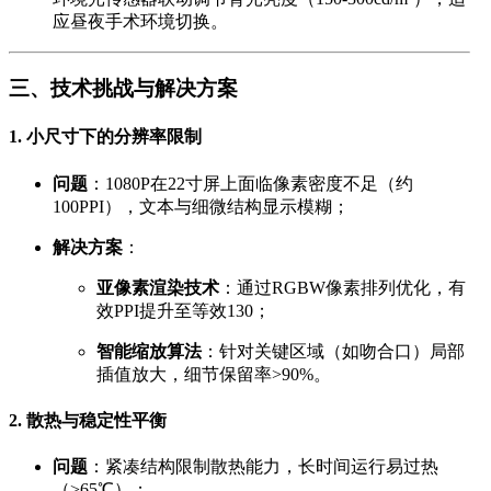
应昼夜手术环境切换。
三、技术挑战与解决方案
1. 小尺寸下的分辨率限制
问题
：1080P在22寸屏上面临像素密度不足（约
100PPI），文本与细微结构显示模糊；
解决方案
：
亚像素渲染技术
：通过RGBW像素排列优化，有
效PPI提升至等效130；
智能缩放算法
：针对关键区域（如吻合口）局部
插值放大，细节保留率>90%。
2. 散热与稳定性平衡
问题
：紧凑结构限制散热能力，长时间运行易过热
（>65℃）；