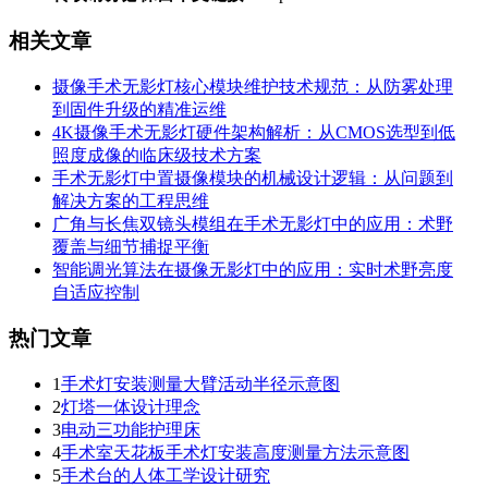
相关文章
摄像手术无影灯核心模块维护技术规范：从防雾处理
到固件升级的精准运维
4K摄像手术无影灯硬件架构解析：从CMOS选型到低
照度成像的临床级技术方案
手术无影灯中置摄像模块的机械设计逻辑：从问题到
解决方案的工程思维
广角与长焦双镜头模组在手术无影灯中的应用：术野
覆盖与细节捕捉平衡
智能调光算法在摄像无影灯中的应用：实时术野亮度
自适应控制
热门文章
1
手术灯安装测量大臂活动半径示意图
2
灯塔一体设计理念
3
电动三功能护理床
4
手术室天花板手术灯安装高度测量方法示意图
5
手术台的人体工学设计研究