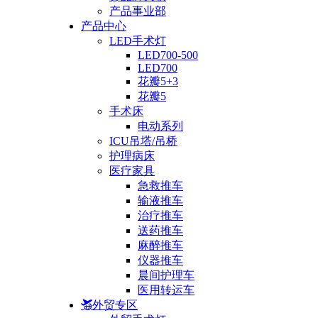
产品事业部
产品中心
LED手术灯
LED700-500
LED700
花瓣5+3
花瓣5
手术床
电动系列
ICU吊塔/吊桥
护理病床
医疗家具
急救推车
输液推车
治疗推车
送药推车
麻醉推车
仪器推车
晨间护理车
医用转运车
外贸专区