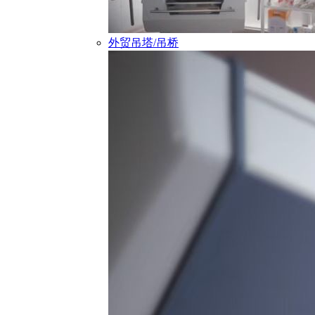
外贸吊塔/吊桥