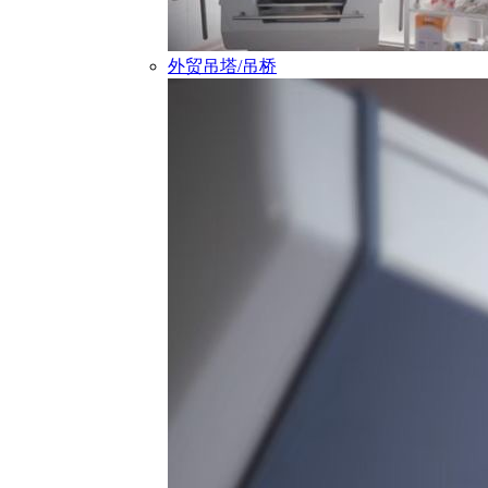
外贸吊塔/吊桥