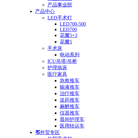
产品事业部
产品中心
LED手术灯
LED700-500
LED700
花瓣5+3
花瓣5
手术床
电动系列
ICU吊塔/吊桥
护理病床
医疗家具
急救推车
输液推车
治疗推车
送药推车
麻醉推车
仪器推车
晨间护理车
医用转运车
外贸专区