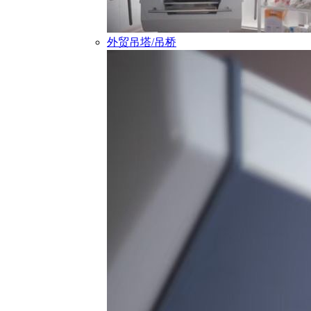
外贸吊塔/吊桥