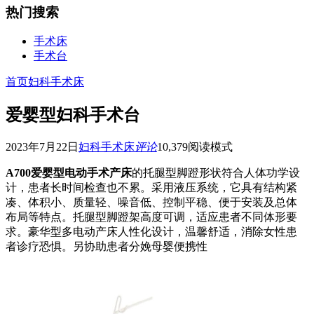
热门搜索
手术床
手术台
首页
妇科手术床
爱婴型妇科手术台
2023年7月22日
妇科手术床
评论
10,379
阅读模式
A700爱婴型电动手术产床
的托腿型脚蹬形状符合人体功学设
计，患者长时间检查也不累。采用液压系统，它具有结构紧
凑、体积小、质量轻、噪音低、控制平稳、便于安装及总体
布局等特点。托腿型脚蹬架高度可调，适应患者不同体形要
求。豪华型多电动产床人性化设计，温馨舒适，消除女性患
者诊疗恐惧。另协助患者分娩母婴便携性