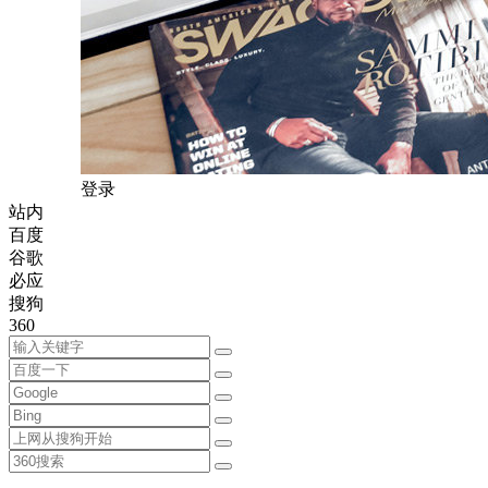
登录
站内
百度
谷歌
必应
搜狗
360