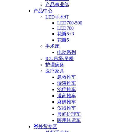
产品事业部
产品中心
LED手术灯
LED700-500
LED700
花瓣5+3
花瓣5
手术床
电动系列
ICU吊塔/吊桥
护理病床
医疗家具
急救推车
输液推车
治疗推车
送药推车
麻醉推车
仪器推车
晨间护理车
医用转运车
外贸专区