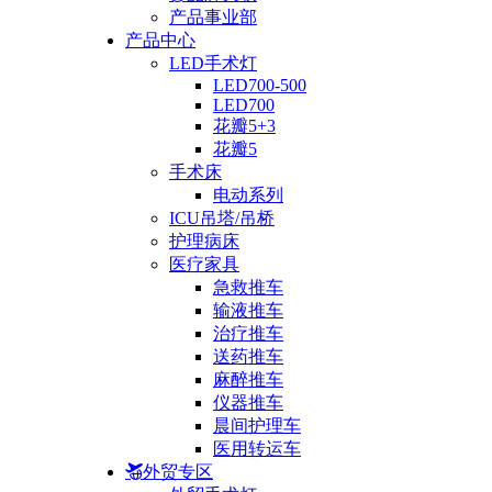
产品事业部
产品中心
LED手术灯
LED700-500
LED700
花瓣5+3
花瓣5
手术床
电动系列
ICU吊塔/吊桥
护理病床
医疗家具
急救推车
输液推车
治疗推车
送药推车
麻醉推车
仪器推车
晨间护理车
医用转运车
外贸专区