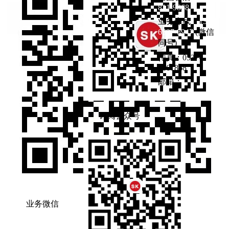
811-9868
业务专线：
133-
6537-8947
(微信
同号)
传真：0537-
4661868
邮箱：
订阅公众号
业务微信