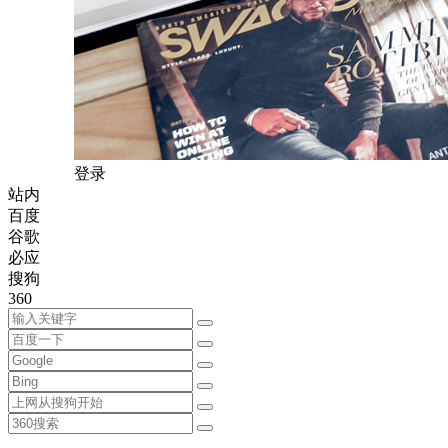
登录
站内
百度
谷歌
必应
搜狗
360