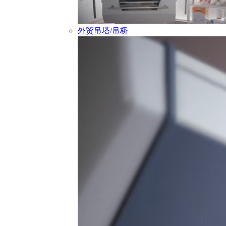
外贸吊塔/吊桥