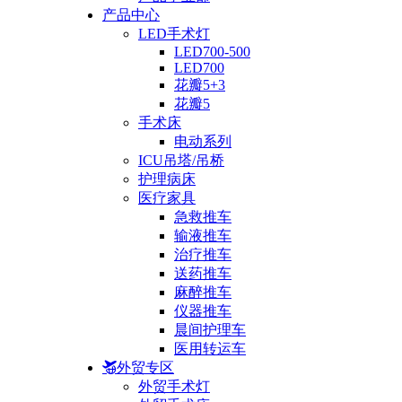
产品中心
LED手术灯
LED700-500
LED700
花瓣5+3
花瓣5
手术床
电动系列
ICU吊塔/吊桥
护理病床
医疗家具
急救推车
输液推车
治疗推车
送药推车
麻醉推车
仪器推车
晨间护理车
医用转运车
外贸专区
外贸手术灯