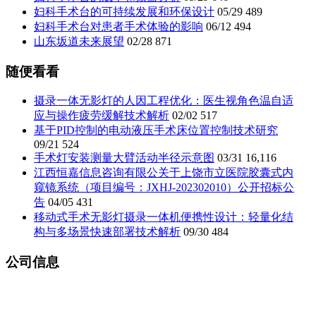
妇科手术台的可持续发展和环保设计
05/29
489
妇科手术台对患者手术体验的影响
06/12
494
山东坂道未来展望
02/28
871
随便看看
摄录一体无影灯的人因工程优化：医生视角色温自适
应与操作疲劳缓解技术解析
02/02
517
基于PID控制的电动液压手术床位置控制技术研究
09/21
524
手术灯安装测量大臂活动半径示意图
03/31
16,116
江西恒嘉信息咨询有限公关于上饶市立医院胶囊式内
窥镜系统（项目编号：JXHJ-202302010）公开招标公
告
04/05
431
移动式手术无影灯摄录一体机便携性设计：轻量化结
构与多场景快速部署技术解析
09/30
484
公司信息
山东坂道医疗设备有限公司