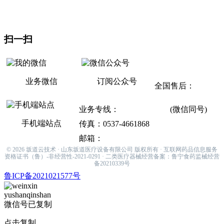
地址：山东省济宁市曲阜市杏坛路1号（东门东邻）
生产基地：曲阜医疗产业园
扫一扫
联系方式
业务微信
订阅公众号
全国售后：
400-
811-9868
业务专线：
133-6537-8947
(微信同号)
手机端站点
传真：0537-4661868
邮箱：
sakamiti001@hotmail.com
© 2026 坂道云技术 · 山东坂道医疗设备有限公司 版权所有 · 互联网药品信息服务
资格证书（鲁）-非经营性-2021-0291 · 二类医疗器械经营备案：鲁宁食药监械经营
备20210339号
鲁ICP备2021021577号
yushanqinshan
微信号已复制
点击复制