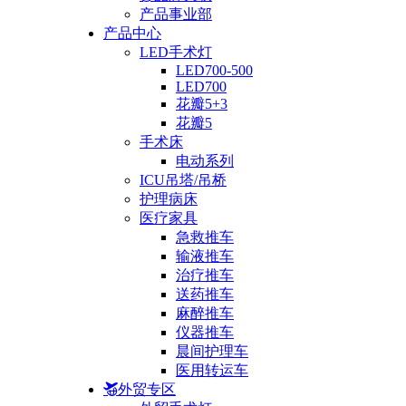
产品事业部
产品中心
LED手术灯
LED700-500
LED700
花瓣5+3
花瓣5
手术床
电动系列
ICU吊塔/吊桥
护理病床
医疗家具
急救推车
输液推车
治疗推车
送药推车
麻醉推车
仪器推车
晨间护理车
医用转运车
外贸专区