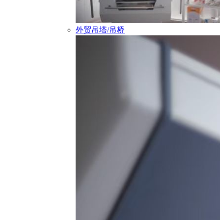
外贸吊塔/吊桥