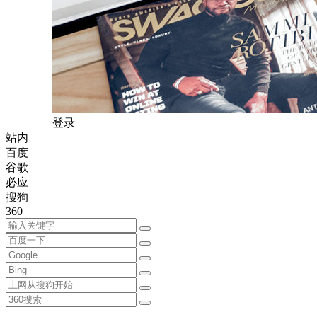
登录
站内
百度
谷歌
必应
搜狗
360