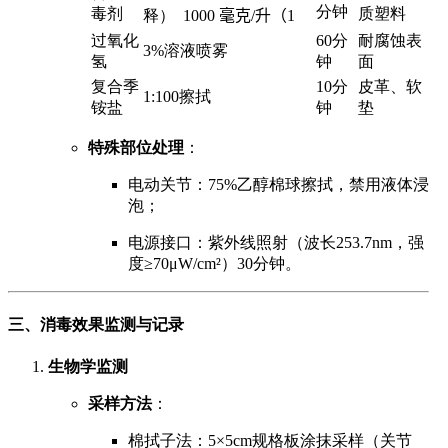
分钟
毒剂
质塑料
释）
1000 毫克/升（1
过氧化
60分
耐腐蚀表
3%溶液喷雾
氢
钟
面
复合季
10分
皮革、软
1:100擦拭
铵盐
钟
垫
特殊部位处理
：
电动关节：75%乙醇棉球擦拭，禁用液体浸
泡；
电源接口：紫外线照射（波长253.7nm，强
度≥70μW/cm²）30分钟。
三、消毒效果监测与记录
生物学监测
采样方法
：
棉拭子法：5×5cm规格板涂抹采样（关节