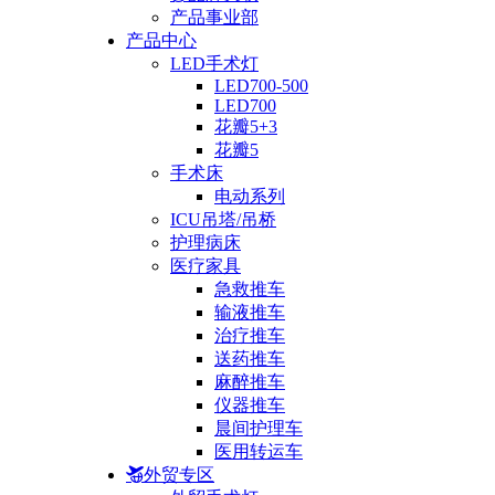
产品事业部
产品中心
LED手术灯
LED700-500
LED700
花瓣5+3
花瓣5
手术床
电动系列
ICU吊塔/吊桥
护理病床
医疗家具
急救推车
输液推车
治疗推车
送药推车
麻醉推车
仪器推车
晨间护理车
医用转运车
外贸专区