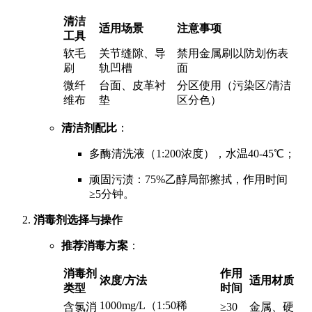
清洁
适用场景
注意事项
工具
软毛
关节缝隙、导
禁用金属刷以防划伤表
刷
轨凹槽
面
微纤
台面、皮革衬
分区使用（污染区/清洁
维布
垫
区分色）
清洁剂配比
：
多酶清洗液（1:200浓度），水温40-45℃；
顽固污渍：75%乙醇局部擦拭，作用时间
≥5分钟。
消毒剂选择与操作
推荐消毒方案
：
消毒剂
作用
浓度/方法
适用材质
类型
时间
1000mg/L（1:50稀
含氯消
≥30
金属、硬