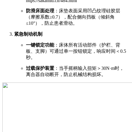
https://sakamiti.cn/484.html
防滑床面处理
：床垫表面采用凹凸纹理硅胶层
（摩擦系数≥0.7），配合侧向挡板（倾斜角
≤10°），防止患者滑动。
紧急制动机制
一键锁定功能
：床体所有活动部件（护栏、背
板、支脚）可通过单一按钮锁定，响应时间＜0.5
秒。
过载保护装置
：当手摇柄输入扭矩＞30N·m时，
离合器自动断开，防止机械结构损坏。