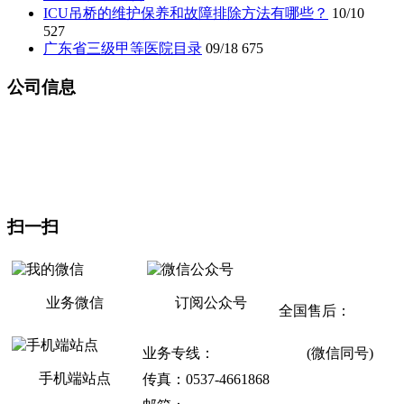
ICU吊桥的维护保养和故障排除方法有哪些？
10/10
527
广东省三级甲等医院目录
09/18
675
公司信息
山东坂道医疗设备有限公司
地址：山东省济宁市曲阜市杏坛路1号（东门东邻）
生产基地：曲阜医疗产业园
扫一扫
联系方式
业务微信
订阅公众号
全国售后：
400-
811-9868
业务专线：
133-6537-8947
(微信同号)
手机端站点
传真：0537-4661868