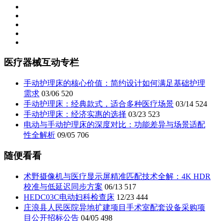
医疗器械互动专栏
手动护理床的核心价值：简约设计如何满足基础护理
需求
03/06
520
手动护理床：经典款式，适合多种医疗场景
03/14
524
手动护理床：经济实惠的选择
03/23
523
电动与手动护理床的深度对比：功能差异与场景适配
性全解析
09/05
706
随便看看
术野摄像机与医疗显示屏精准匹配技术全解：4K HDR
校准与低延迟同步方案
06/13
517
HEDC03C电动妇科检查床
12/23
444
庄浪县人民医院异地扩建项目手术室配套设备采购项
目公开招标公告
04/05
498