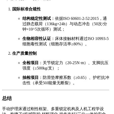
国际标准合规性
结构稳定性测试
：依据ISO 60601-2-52:2015，通
过静态载荷（136kg×24h）与动态冲击（50次/分
钟×10^5次循环）测试；
生物相容性认证
：床体接触材料通过ISO 10993-5
细胞毒性测试（细胞存活率≥80%）。
生产质量控制
全检项目
：关节锁定力（20-25N·m）、支脚抗压
强度（≥500kg/支）；
抽检项目
：防滑垫摩擦系数（≥0.65）、护栏抗冲
击性（承受50J能量无断裂）。
总结
手动护理床通过刚性框架、多重锁定机构及人机工程学设