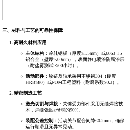
三、材料与工艺的可靠性保障
高耐久材料应用
主体结构
：冷轧钢板（厚度≥1.5mm）或6063-T5
铝合金（壁厚≥2.0mm），表面静电喷涂防腐涂层
（耐盐雾测试≥500小时）。
活动部件
：铰链及轴承采用不锈钢304（硬度
HRB≥80）或POM工程塑料（耐磨系数≥0.3）。
精密制造工艺
激光切割与焊接
：关键受力部件采用无缝焊接技
术，焊缝强度≥母材的90%。
装配公差控制
：活动关节配合间隙≤0.2mm，确保
运行顺滑且无异常晃动。