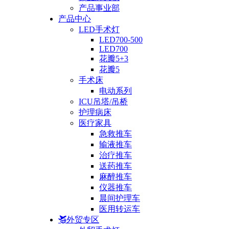
产品事业部
产品中心
LED手术灯
LED700-500
LED700
花瓣5+3
花瓣5
手术床
电动系列
ICU吊塔/吊桥
护理病床
医疗家具
急救推车
输液推车
治疗推车
送药推车
麻醉推车
仪器推车
晨间护理车
医用转运车
外贸专区