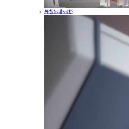
外贸吊塔/吊桥