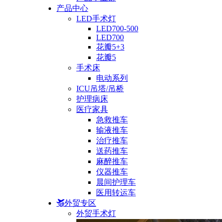
产品中心
LED手术灯
LED700-500
LED700
花瓣5+3
花瓣5
手术床
电动系列
ICU吊塔/吊桥
护理病床
医疗家具
急救推车
输液推车
治疗推车
送药推车
麻醉推车
仪器推车
晨间护理车
医用转运车
外贸专区
外贸手术灯