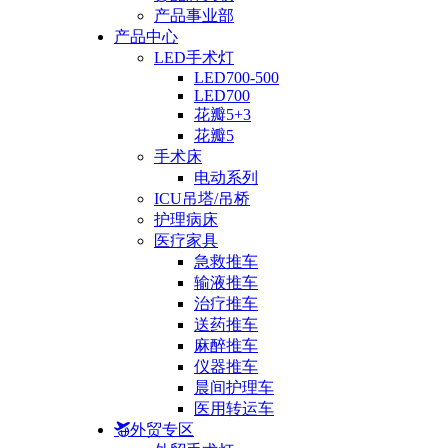
产品事业部
产品中心
LED手术灯
LED700-500
LED700
花瓣5+3
花瓣5
手术床
电动系列
ICU吊塔/吊桥
护理病床
医疗家具
急救推车
输液推车
治疗推车
送药推车
麻醉推车
仪器推车
晨间护理车
医用转运车
外贸专区