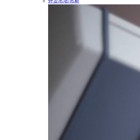
外贸吊塔/吊桥