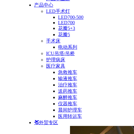
产品中心
LED手术灯
LED700-500
LED700
花瓣5+3
花瓣5
手术床
电动系列
ICU吊塔/吊桥
护理病床
医疗家具
急救推车
输液推车
治疗推车
送药推车
麻醉推车
仪器推车
晨间护理车
医用转运车
外贸专区