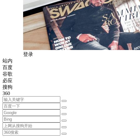
登录
站内
百度
谷歌
必应
搜狗
360