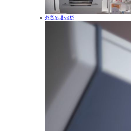
外贸吊塔/吊桥