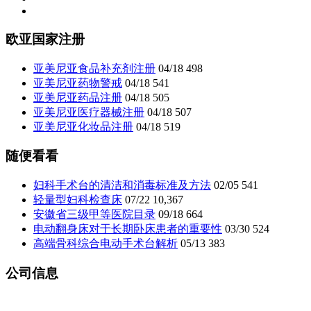
欧亚国家注册
亚美尼亚食品补充剂注册
04/18
498
亚美尼亚药物警戒
04/18
541
亚美尼亚药品注册
04/18
505
亚美尼亚医疗器械注册
04/18
507
亚美尼亚化妆品注册
04/18
519
随便看看
妇科手术台的清洁和消毒标准及方法
02/05
541
轻量型妇科检查床
07/22
10,367
安徽省三级甲等医院目录
09/18
664
电动翻身床对于长期卧床患者的重要性
03/30
524
高端骨科综合电动手术台解析
05/13
383
公司信息
山东坂道医疗设备有限公司