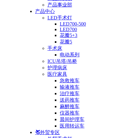
产品事业部
产品中心
LED手术灯
LED700-500
LED700
花瓣5+3
花瓣5
手术床
电动系列
ICU吊塔/吊桥
护理病床
医疗家具
急救推车
输液推车
治疗推车
送药推车
麻醉推车
仪器推车
晨间护理车
医用转运车
外贸专区