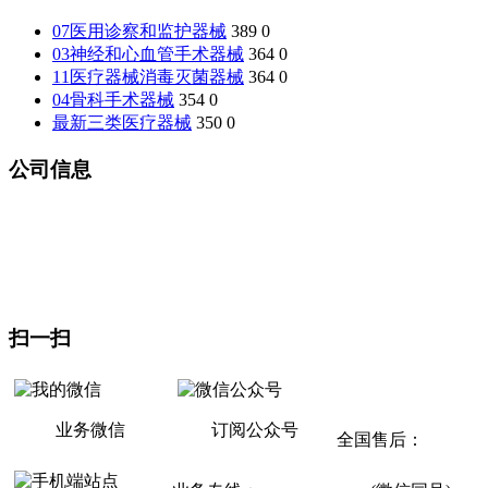
07医用诊察和监护器械
389
0
03神经和心血管手术器械
364
0
11医疗器械消毒灭菌器械
364
0
04骨科手术器械
354
0
最新三类医疗器械
350
0
公司信息
山东坂道医疗设备有限公司
地址：山东省济宁市曲阜市杏坛路1号（东门东邻）
生产基地：曲阜医疗产业园
扫一扫
联系方式
业务微信
订阅公众号
全国售后：
400-
811-9868