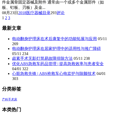
件金属骨固定器械及附件 通常由一个或多个金属部件（如
板、钉板、刃板）及金...
08月23日
2018医疗器械目录
293
评论
1
2
3
文
章
最新文章
分
电动翻身护理床在术后康复中的功能拓展与应用
05/11
页
269
电动翻身护理床在居家护理中的适用性与推广障碍
05/11
234
卤素手术无影灯简易故障排除方法
05/11
238
优化ABS急救车药品管理 | 提高急救效率与患者安全
04/01
322
心脏急救先锋 | ABS抢救车心电监护与除颤技术
04/01
303
分类标签
产科手术床
本类热门