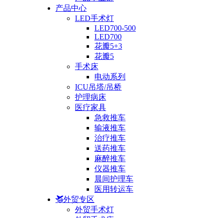
产品中心
LED手术灯
LED700-500
LED700
花瓣5+3
花瓣5
手术床
电动系列
ICU吊塔/吊桥
护理病床
医疗家具
急救推车
输液推车
治疗推车
送药推车
麻醉推车
仪器推车
晨间护理车
医用转运车
外贸专区
外贸手术灯